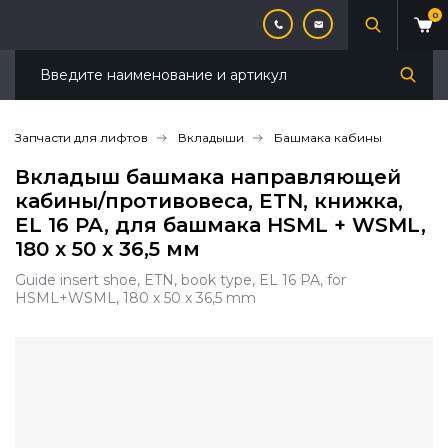
0
Запчасти для лифтов
Вкладыши
Башмака кабины
Вкладыш башмака направляющей
кабины/противовеса, ETN, книжка,
EL 16 PA, для башмака HSML + WSML,
180 x 50 x 36,5 мм
Guide insert shoe, ETN, book type, EL 16 PA, for
HSML+WSML, 180 x 50 x 36,5 mm