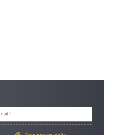
mail
*