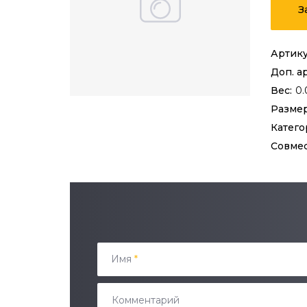
З
Артику
Доп. а
Вес:
0.
Размер
Катего
Совме
Имя
*