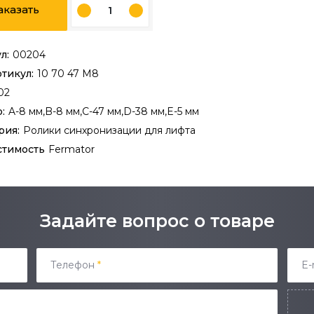
аказать
л:
00204
ртикул:
10 70 47 M8
02
:
A-8 мм,B-8 мм,C-47 мм,D-38 мм,E-5 мм
рия:
Ролики синхронизации для лифта
стимость
Fermator
Задайте вопрос о товаре
Телефон
*
E-