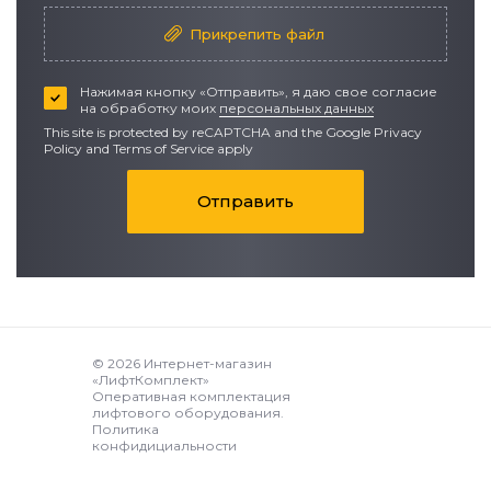
Прикрепить файл
Нажимая кнопку «Отправить», я даю свое согласие
на обработку моих
персональных данных
This site is protected by reCAPTCHA and the Google
Privacy
Policy
and
Terms of Service apply
Отправить
© 2026 Интернет-магазин
«ЛифтКомплект»
Оперативная комплектация
лифтового оборудования.
Политика
конфидициальности