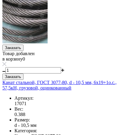
Заказать
Товар добавлен
в корзину
0
Заказать
Канат стальной, ГОСТ 3077-80, d - 10,5 мм, 6х19+1о.с.,
57,5кН, грузовой, оцинкованный
Артикул:
17071
Вес:
0.388
Размер:
d - 10,5 мм
Категория: