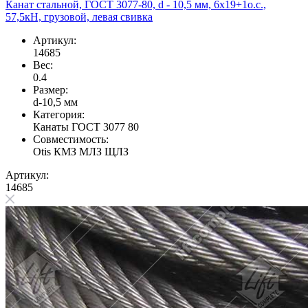
Канат стальной, ГОСТ 3077-80, d - 10,5 мм, 6х19+1о.с.,
57,5кН, грузовой, левая свивка
Артикул:
14685
Вес:
0.4
Размер:
d-10,5 мм
Категория:
Канаты ГОСТ 3077 80
Совместимость:
Otis
КМЗ
МЛЗ
ЩЛЗ
Артикул:
14685